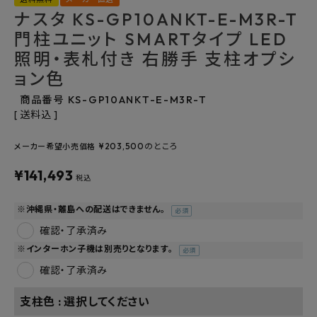
ナスタ KS-GP10ANKT-E-M3R-T
よくあるご質問
門柱ユニット SMARTタイプ LED
照明・表札付き 右勝手 支柱オプシ
お問い合わせ
ョン色
メルマガ登録
商品番号
KS-GP10ANKT-E-M3R-T
送料込
特定商取引法について
¥
203,500
のところ
メーカー希望小売価格
プライバシーポリシー
¥
141,493
税込
※沖縄県・離島への配送はできません。
(必
須)
確認・了承済み
※インターホン子機は別売りとなります。
(必
須)
確認・了承済み
支柱色
選択してください