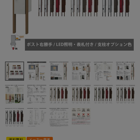
最近チェックした商品
ナスタ KS-
GP10ANKT-E-
M3R-T 門柱ユニ
141,493円
ット SMARTタイ
(税込)
プ LED照明・表札
FAX注文はこちらから
付き 右勝手 支柱
オプション色
カテゴリーから選ぶ
メーカーから選ぶ
ご利用ガイド
送料無料
メーカー直送