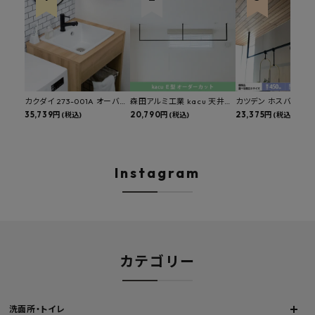
カクダイ 273-001A オーバー
森田アルミ工業 kacu 天井付
カツデン ホスバ 天井
カウンタースロップシンク 選
35,739円
け物干し E型 サイズオーダー
20,790円
物干し 標準サイズ ス
23,375円
(税込)
(税込)
(税込)
べる水栓・排水金具付きセッ
対応 受注生産品 KAC99E
角パイプ 丸パイプ
ト マルチシンク 多目的シンク
W1000/1500/1800
深型シンク 床排水セット 壁排
H450mm 艶消しブラ
水セット
Hosuba
Instagram
カテゴリー
洗面所・トイレ