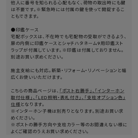
他人に番号を知られる心配もなく、荷物の取出時にも鍵
は不要です。※緊急時には付属の鍵を使って開錠するこ
ともできます。
●印鑑ケース
宅配ボックスは、不在時でも宅配物の受取ができるよう、
扉の内側に印鑑ケースとシャチハタネーム9用印鑑スト
ラップが付属しています。※印鑑は付属しておりません。
別途お買い求めください。
施主支給にも対応。新築・リフォーム・リノベーションと幅
広くお使いいただけます。
こちらの商品ページは、
「ポスト右勝手」、「インターホン
取付仕様」、「LED照明・表札付き」、「支柱オプション色」
仕様
となります。
※インターホン子機は別売りとなります。別途お買い求
めください。
※ポストの勝手方向や支柱カラー等のお間違えない様に
よくご確認のうえお買い求めください。