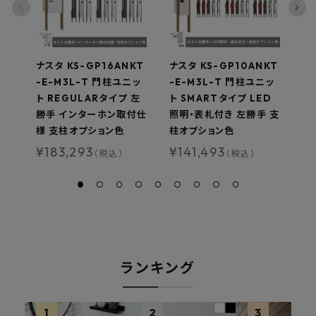
ナスタ KS-GP16ANKT
ナスタ KS-GP10ANKT
ナ
-E-M3L-T 門柱ユニッ
-E-M3L-T 門柱ユニッ
-
ト REGULARタイプ 左
ト SMARTタイプ LED
M
勝手 インターホン取付仕
照明・表札付き 左勝手 支
表
様 支柱オプション色
柱オプション色
本
¥
183,293
¥
141,493
¥
（税込）
（税込）
ランキング