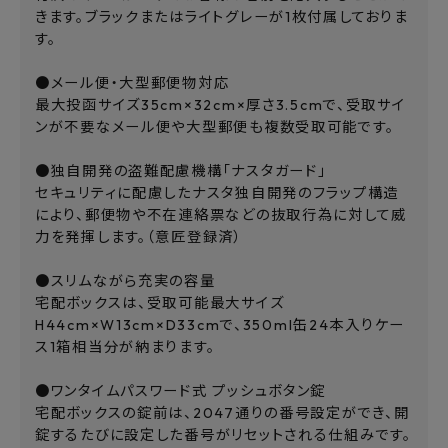
きます。ブラックまたはライトグレーが1枚付属しておりま
す。
●メール便・大型郵便物対応
最大投函サイズ35cm×32cm×厚さ3.5cmで、受取サイ
ンが不要なメール便や大型郵便も複数受取可能です。
●独自開発の盗難配慮機構「ナスタガード」
セキュリティに配慮したナスタ独自開発のフラップ構造
により、郵便物や不在連絡票などの抜取行為に対して威
力を発揮します。（意匠登録済）
●スリムながら充実の容量
宅配ボックスは、受取可能最大サイズ
H44cm×W13cm×D33cmで、350ml缶24本入りケー
ス1箱相当分が納まります。
●ワンタイムパスワード式 プッシュボタン錠
宅配ボックスの錠前は、2047通りの番号設定ができ、開
錠するたびに設定した番号がリセットされる仕組みです。