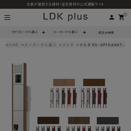
北恵が運営する建材・住宅資材の公式通販サイト
0
person
shopping_cart
カテゴリーから選ぶ
メーカーから選ぶ
絞込み検索
HOME
メーカーから選ぶ
ナスタ
ナスタ KS-GP10ANKT-
search
call
06-6121-9302
schedule
営業時間 - 10:00～17:00（定休日 - 土日祝）
ACCOUNT MENU
ようこそ ゲスト 様
meeting_room
person
ログイン
会員登録