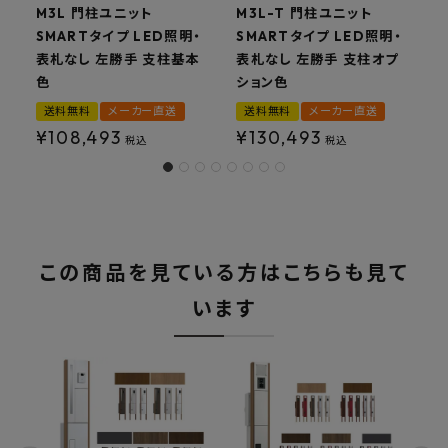
M3L 門柱ユニット
M3L-T 門柱ユニット
SMARTタイプ LED照明・
SMARTタイプ LED照明・
S
表札なし 左勝手 支柱基本
表札なし 左勝手 支柱オプ
色
ション色
送料無料
メーカー直送
送料無料
メーカー直送
¥
108,493
¥
130,493
税込
税込
この商品を見ている方はこちらも見て
います