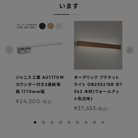
います
ジャニス工業 AU1170W
オーデリック ブラケット
ナ
カウンター付き2連紙巻
ライト OB255215R 巾1
7
器 1170mm幅
342 木材(ウォールナッ
ポー
ト色古味)
¥
24,200
¥
（税込）
¥
37,653
（税込）