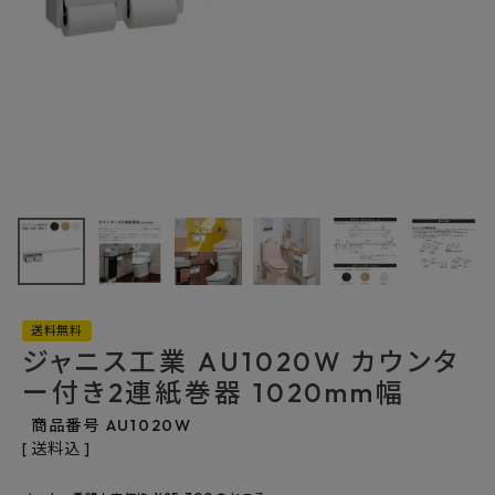
最近チェックした商品
ジャニス工業
AU1020W カウ
ンター付き2連紙
19,580円
(税込)
巻器 1020mm幅
FAX注文はこちらから
送料無料
カテゴリーから選ぶ
ジャニス工業 AU1020W カウンタ
ー付き2連紙巻器 1020mm幅
メーカーから選ぶ
商品番号
AU1020W
ご利用ガイド
送料込