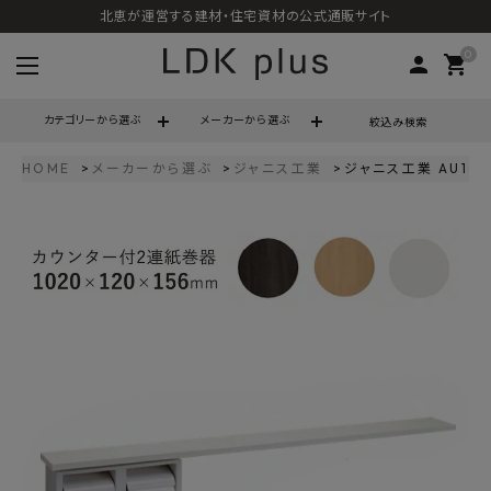
北恵が運営する建材・住宅資材の公式通販サイト
0
person
shopping_cart
カテゴリーから選ぶ
メーカーから選ぶ
絞込み検索
HOME
メーカーから選ぶ
ジャニス工業
ジャニス工業 AU10
search
call
06-6121-9302
schedule
営業時間 - 10:00～17:00（定休日 - 土日祝）
ACCOUNT MENU
ようこそ ゲスト 様
meeting_room
person
ログイン
会員登録