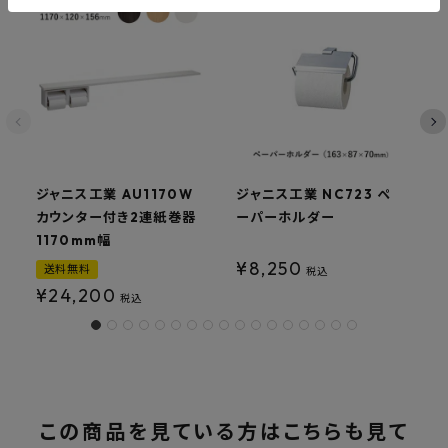
ジャニス工業 AU1170W
ジャニス工業 NC723 ペ
ジ
カウンター付き2連紙巻器
ーパーホルダー
1170mm幅
¥
8,250
送料無料
税込
¥
24,200
税込
この商品を見ている方はこちらも見て