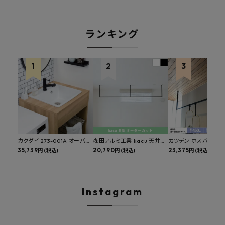
ランキング
カクダイ 273-001A オーバー
森田アルミ工業 kacu 天井付
カツデン ホスバ 天井
カウンタースロップシンク 選
35,739円
け物干し E型 サイズオーダー
20,790円
物干し 標準サイズ ス
23,375円
(税込)
(税込)
(税込)
べる水栓・排水金具付きセッ
対応 受注生産品 KAC99E
角パイプ 丸パイプ
ト マルチシンク 多目的シンク
W1000/1500/1800
深型シンク 床排水セット 壁排
H450mm 艶消しブラ
水セット
Hosuba
Instagram