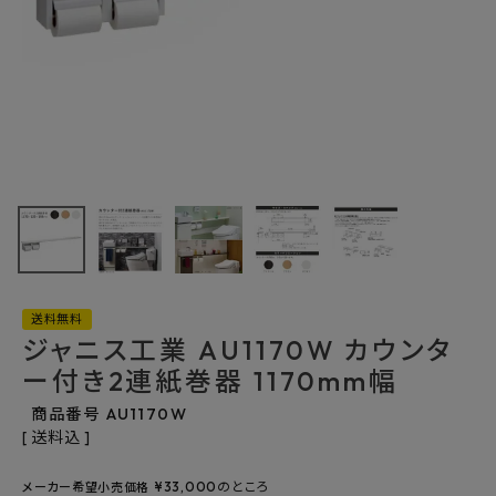
最近チェックした商品
ジャニス工業
AU1170W カウン
ター付き2連紙巻
24,200円
器 1170mm幅
(税込)
FAX注文はこちらから
送料無料
ジャニス工業 AU1170W カウンタ
カテゴリーから選ぶ
ー付き2連紙巻器 1170mm幅
メーカーから選ぶ
商品番号
AU1170W
送料込
ご利用ガイド
¥
33,000
のところ
メーカー希望小売価格