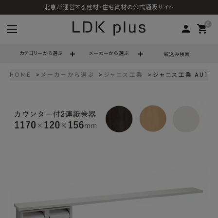
北恵が運営する建材・住宅資材の公式通販サイト
0
person
shopping_cart
カテゴリーから選ぶ
メーカーから選ぶ
絞込み検索
HOME
メーカーから選ぶ
ジャニス工業
ジャニス工業 AU11
search
call
06-6121-9302
schedule
営業時間 - 10:00～17:00（定休日 - 土日祝）
ACCOUNT MENU
ようこそ ゲスト 様
meeting_room
person
ログイン
会員登録