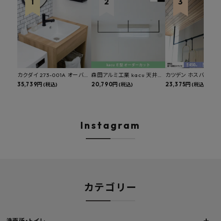
カクダイ 273-001A オーバー
森田アルミ工業 kacu 天井付
カツデン ホスバ 天井
カウンタースロップシンク 選
35,739円
け物干し E型 サイズオーダー
20,790円
物干し 標準サイズ ス
23,375円
(税込)
(税込)
(税込)
べる水栓・排水金具付きセッ
対応 受注生産品 KAC99E
角パイプ 丸パイプ
ト マルチシンク 多目的シンク
W1000/1500/1800
深型シンク 床排水セット 壁排
H450mm 艶消しブラ
水セット
Hosuba
Instagram
カテゴリー
洗面所・トイレ