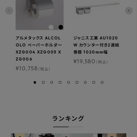
アルメタックス ALCOL
ジャニス工業 AU1020
オ
OLO ペーパーホルダー
W カウンター付き2連紙
ラ
XZG004 XZG005 X
巻器 1020mm幅
3
ZG006
ト
¥
19,580
（税込）
¥
10,758
¥
（税込）
ランキング