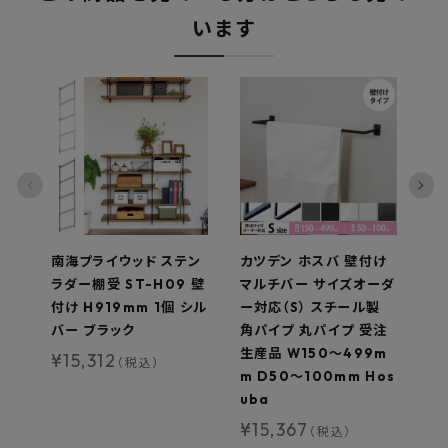
います
南海プライウッド ステン
カツデン ホスバ 壁付け
ウ
ラダー棚受 ST-H09 壁
マルチバー サイズオーダ
AT
付け H919mm 1個 シル
ー対応（S） スチール製
棚
バー ブラック
角パイプ 丸パイプ 受注
¥
生産品 W150〜499m
¥
15,312
（税込）
m D50〜100mm Hos
uba
¥
15,367
（税込）