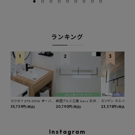
ランキング
カクダイ 273-001A オーバー
森田アルミ工業 kacu 天井付
カツデン ホスバ 天井
カウンタースロップシンク 選
35,739円
け物干し E型 サイズオーダー
20,790円
物干し 標準サイズ ス
23,375円
(税込)
(税込)
(税込)
べる水栓・排水金具付きセッ
対応 受注生産品 KAC99E
角パイプ 丸パイプ
ト マルチシンク 多目的シンク
W1000/1500/1800
深型シンク 床排水セット 壁排
H450mm 艶消しブラ
水セット
Hosuba
Instagram