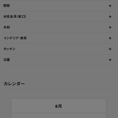
照明
水栓金具（蛇口）
木材
インテリア・家具
キッチン
浴室
カレンダー
8月