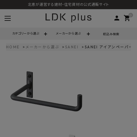
北恵が運営する建材・住宅資材の公式通販サイト
0
person
shopping_cart
カテゴリーから選ぶ
メーカーから選ぶ
絞込み検索
HOME
メーカーから選ぶ
SANEI
SANEI アイアンペーパーホ
search
call
06-6121-9302
schedule
営業時間 - 10:00～17:00（定休日 - 土日祝）
ACCOUNT MENU
ようこそ ゲスト 様
meeting_room
person
ログイン
会員登録