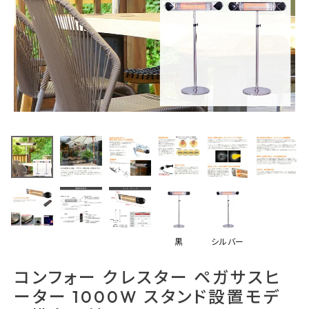
最近チェックした商品
コンフォー クレス
ター ペガサスヒ
ーター 1000W
108,570円
スタンド設置モデ
(税込)
ル横向取付
FAX注文はこちらから
HEAT-A
カテゴリーから選ぶ
黒
シルバー
メーカーから選ぶ
コンフォー クレスター ペガサスヒ
ーター 1000W スタンド設置モデ
ご利用ガイド