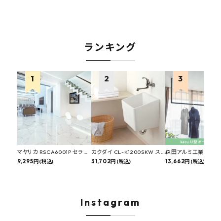
ランキング
マヤリカ RSCA6001P セラミ
カクダイ CL-K1200SKW ス
森田アルミ工業 kacu
ックタイル 大理石調 600角/4
9,295円
ロップシンク 選べる水栓・排
31,702円
け物干し U型 サイズ
13,662円
(税込)
(税込)
(税込)
枚入 鏡面マーブル
水金具付きセット マルチシン
対応 受注生産品 KA
ク 多目的シンク 多目的流し
床排水セット 壁排水セット
Instagram