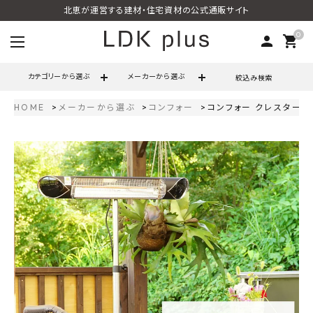
北恵が運営する建材・住宅資材の公式通販サイト
0
person
shopping_cart
カテゴリーから選ぶ
メーカーから選ぶ
絞込み検索
HOME
メーカーから選ぶ
コンフォー
コンフォー クレスター 
search
call
06-6121-9302
schedule
営業時間 - 10:00～17:00（定休日 - 土日祝）
ACCOUNT MENU
ようこそ ゲスト 様
meeting_room
person
ログイン
会員登録