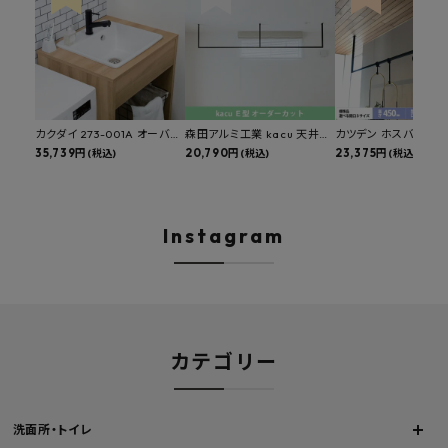
カクダイ 273-001A オーバー
森田アルミ工業 kacu 天井付
カツデン ホスバ 天井
カウンタースロップシンク 選
35,739円
け物干し E型 サイズオーダー
20,790円
物干し 標準サイズ ス
23,375円
(税込)
(税込)
(税込)
べる水栓・排水金具付きセッ
対応 受注生産品 KAC99E
角パイプ 丸パイプ
ト マルチシンク 多目的シンク
W1000/1500/1800
深型シンク 床排水セット 壁排
H450mm 艶消しブラ
水セット
Hosuba
Instagram
カテゴリー
洗面所・トイレ