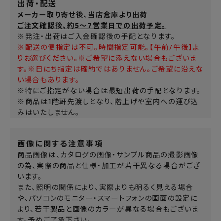
出荷・配送
メーカー取り寄せ後、当店倉庫より出荷
ご注文確認後、約5～7営業日での出荷予定。
※発注・出荷はご入金確認後の手配となります。
※配送の便指定は不可。時間指定可能。【午前/午後】よ
りお選びください。※ご希望に添えない場合もございま
す。※日にち指定は確約ではありません。ご希望に沿えな
い場合もあります。
※特にご指定がない場合は最短出荷の手配となります。
※商品は1階軒先渡しとなり、階上げや室内への運び込
みはいたしません。
画像に関する注意事項
商品画像は、カタログの画像・サンプル商品の撮影画像
の為、実際の商品と仕様・加工が若干異なる場合がござ
います。
また、照明の関係により、実際よりも明るく見える場合
や、パソコンのモニター・スマートフォンの画面の設定に
より、若干製品と画像のカラーが異なる場合もございま
す。予めご了承下さい。