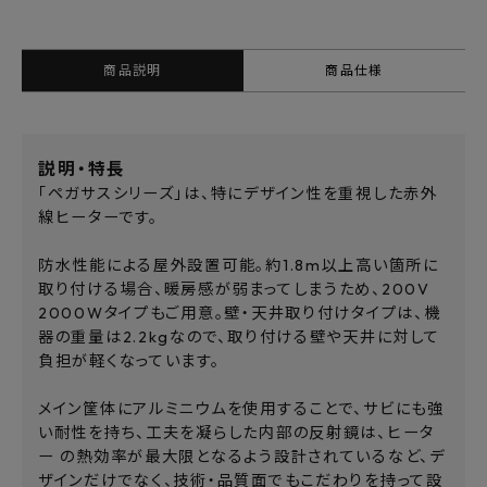
商品説明
商品仕様
説明・特長
「ペガサスシリーズ」は、特にデザイン性を重視した赤外
線ヒーターです。
防水性能による屋外設置可能。約1.8m以上高い箇所に
取り付ける場合、暖房感が弱まってしまうため、200V
2000Wタイプもご用意。壁・天井取り付けタイプは、機
器の重量は2.2kgなので、取り付ける壁や天井に対して
負担が軽くなっています。
メイン筐体にアルミニウムを使用することで、サビにも強
い耐性を持ち、工夫を凝らした内部の反射鏡は、ヒータ
ー の熱効率が最大限となるよう設計されているなど、デ
ザインだけでなく、技術・品質面でもこだわりを持って設