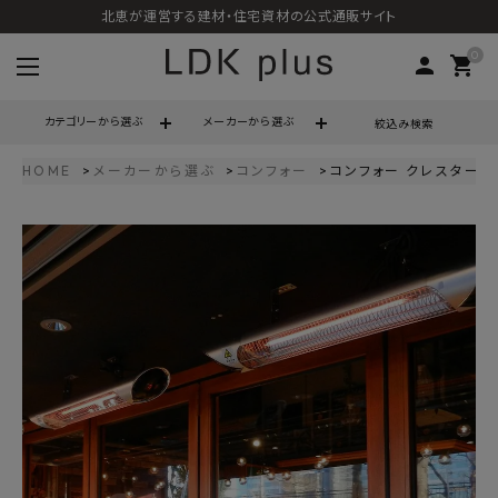
北恵が運営する建材・住宅資材の公式通販サイト
0
person
shopping_cart
カテゴリーから選ぶ
メーカーから選ぶ
絞込み検索
HOME
メーカーから選ぶ
コンフォー
コンフォー クレスター ペ
search
call
06-6121-9302
schedule
営業時間 - 10:00～17:00（定休日 - 土日祝）
ACCOUNT MENU
ようこそ ゲスト 様
meeting_room
person
ログイン
会員登録