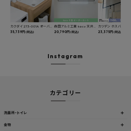
カクダイ 273-001A オーバー
森田アルミ工業 kacu 天井付
カツデン ホスバ 天井
カウンタースロップシンク 選
35,739円
け物干し E型 サイズオーダー
20,790円
物干し 標準サイズ ス
23,375円
(税込)
(税込)
(税込)
べる水栓・排水金具付きセッ
対応 受注生産品 KAC99E
角パイプ 丸パイプ
ト マルチシンク 多目的シンク
W1000/1500/1800
深型シンク 床排水セット 壁排
H450mm 艶消しブラ
水セット
Hosuba
Instagram
カテゴリー
洗面所・トイレ
金物