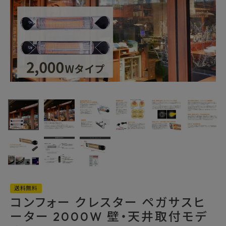
最近チェックした商品
コンフォー クレス
ター ペガサスヒ
ーター 2000W
100,430円
壁・天井取付モデ
(税込)
ル HEAT-A-
FAX注文はこちらから
202B
カテゴリーから選ぶ
メーカーから選ぶ
送料無料
コンフォー クレスター ペガサスヒ
ーター 2000W 壁・天井取付モデ
ご利用ガイド