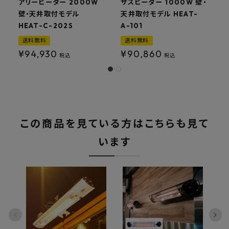
アリーヒーター 2000W
サスヒーター 1000W 壁・
壁・天井取付モデル
天井取付モデル HEAT-
HEAT-C-202S
A-101
H
送料無料
送料無料
¥
94,930
¥
90,860
税込
税込
この商品を見ている方はこちらも見て
います