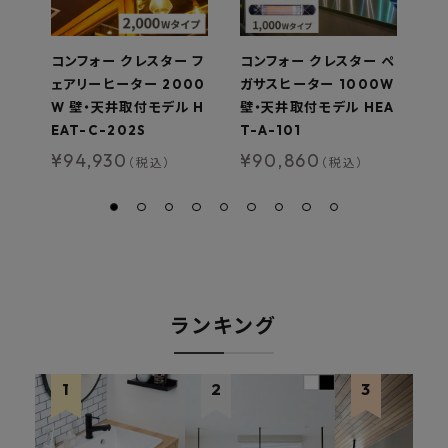
コンフォー クレスター フ
コンフォー クレスター ペ
コ
ェアリーヒーター 2000
ガサスヒーター 1000W
ェ
W 壁・天井取付モデル H
壁・天井取付モデル HEA
W
EAT-C-202S
T-A-101
EA
¥
94,930
¥
90,860
¥
（税込）
（税込）
ランキング