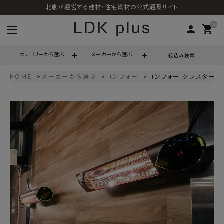
北恵が運営する建材・住宅資材の公式通販サイト
0
person
shopping_cart
カテゴリーから選ぶ
メーカーから選ぶ
絞込み検索
HOME
メーカーから選ぶ
コンフォー
コンフォー クレスター ペ
search
call
06-6121-9302
schedule
営業時間 - 10:00～17:00（定休日 - 土日祝）
ACCOUNT MENU
ようこそ ゲスト 様
meeting_room
person
ログイン
会員登録