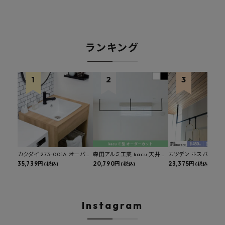
ランキング
カクダイ 273-001A オーバー
森田アルミ工業 kacu 天井付
カツデン ホスバ 天井
カウンタースロップシンク 選
35,739円
け物干し E型 サイズオーダー
20,790円
物干し 標準サイズ ス
23,375円
(税込)
(税込)
(税込)
べる水栓・排水金具付きセッ
対応 受注生産品 KAC99E
角パイプ 丸パイプ
ト マルチシンク 多目的シンク
W1000/1500/1800
深型シンク 床排水セット 壁排
H450mm 艶消しブラ
水セット
Hosuba
Instagram