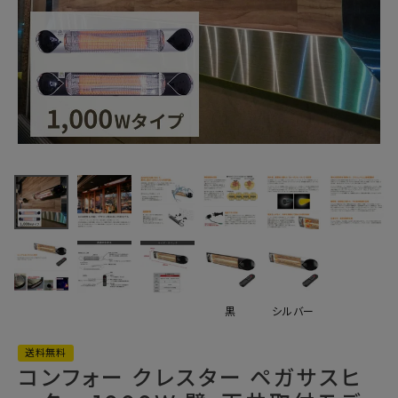
最近チェックした商品
コンフォー クレス
ター ペガサスヒ
ーター 1000W
90,860円
壁・天井取付モデ
(税込)
ル HEAT-A-101
FAX注文はこちらから
カテゴリーから選ぶ
黒
シルバー
メーカーから選ぶ
送料無料
コンフォー クレスター ペガサスヒ
ご利用ガイド