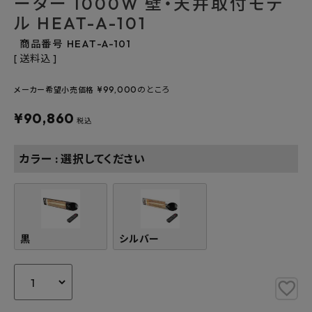
ーター 1000W 壁・天井取付モデ
ル HEAT-A-101
よくあるご質問
商品番号
HEAT-A-101
お問い合わせ
送料込
¥
99,000
のところ
メルマガ登録
メーカー希望小売価格
¥
90,860
税込
特定商取引法について
カラー
選択してください
プライバシーポリシー
黒
シルバー