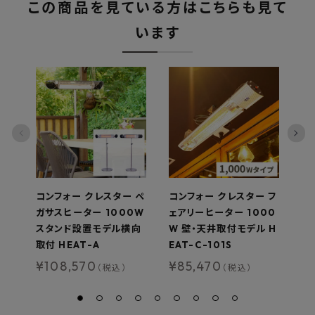
この商品を見ている方はこちらも見て
います
コンフォー クレスター ペ
コンフォー クレスター フ
コ
ガサスヒーター 1000W
ェアリーヒーター 1000
ガ
スタンド設置モデル横向
W 壁・天井取付モデル H
壁
取付 HEAT-A
EAT-C-101S
T-
¥
108,570
¥
85,470
¥
（税込）
（税込）