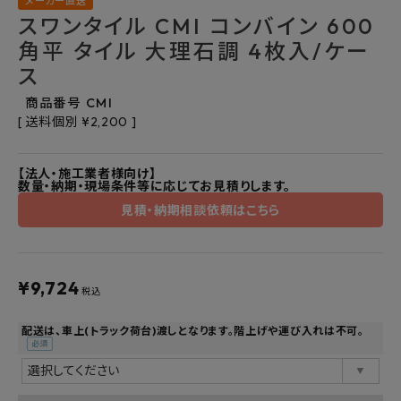
メーカー直送
よくあるご質問
スワンタイル CMI コンバイン 600
角平 タイル 大理石調 4枚入/ケー
お問い合わせ
ス
メルマガ登録
商品番号
CMI
送料個別
¥
2,200
特定商取引法について
【法人・施工業者様向け】
数量・納期・現場条件等に応じてお見積りします。
プライバシーポリシー
見積・納期相談依頼はこちら
¥
9,724
税込
配送は、車上(トラック荷台)渡しとなります。階上げや運び入れは不可。
(必
須)