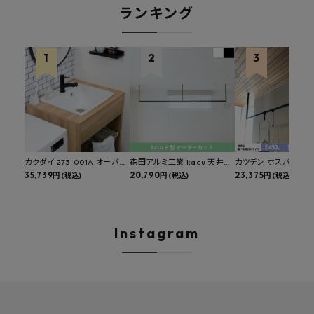
ランキング
カクダイ 273-001A オーバー
森田アルミ工業 kacu 天井付
カツデン ホスバ 天井
カウンタースロップシンク 選
35,739円
け物干し E型 サイズオーダー
20,790円
物干し 標準サイズ ス
23,375円
(税込)
(税込)
(税込)
べる水栓・排水金具付きセッ
対応 受注生産品 KAC99E
角パイプ 丸パイプ
ト マルチシンク 多目的シンク
W1000/1500/1800
深型シンク 床排水セット 壁排
H450mm 艶消しブラ
水セット
Hosuba
Instagram