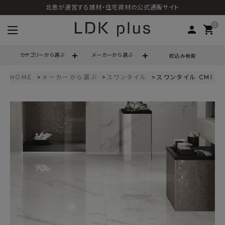
北恵が運営する建材・住宅資材の公式通販サイト
0
person
shopping_cart
カテゴリーから選ぶ
メーカーから選ぶ
絞込み検索
HOME
メーカーから選ぶ
スワンタイル
スワンタイル CMI 
search
call
06-6121-9302
schedule
営業時間 - 10:00～17:00（定休日 - 土日祝）
ACCOUNT MENU
ようこそ ゲスト 様
meeting_room
person
ログイン
会員登録