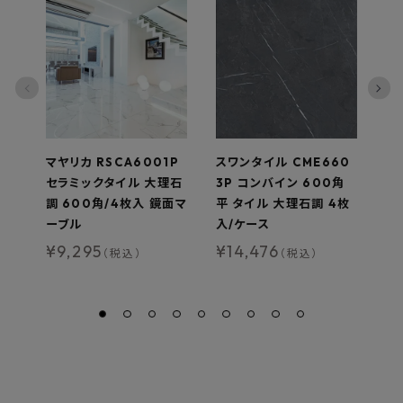
マヤリカ RSCA6001P
スワンタイル CME660
K
セラミックタイル 大理石
3P コンバイン 600角
ン
調 600角/4枚入 鏡面マ
平 タイル 大理石調 4枚
m
ーブル
入/ケース
き
94
¥
9,295
¥
14,476
（税込）
（税込）
MA
¥