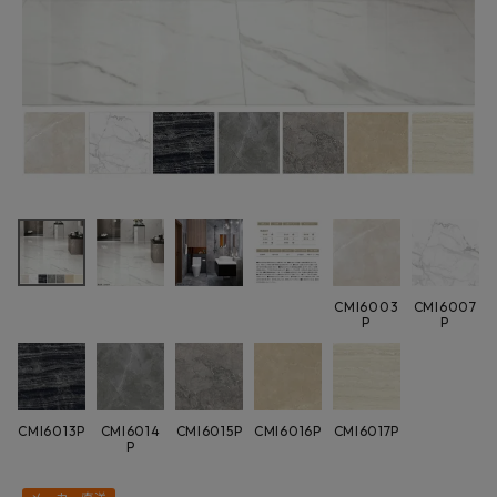
最近チェックした商品
スワンタイル CMI
コンバイン 600
角平 タイル 大理
9,724円
(税込)
石調 4枚入/ケー
FAX注文はこちらから
ス
CMI6003
CMI6007
P
P
カテゴリーから選ぶ
メーカーから選ぶ
CMI6013P
CMI6014
CMI6015P
CMI6016P
CMI6017P
P
ご利用ガイド