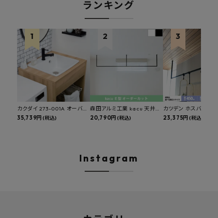
ランキング
カクダイ 273-001A オーバー
森田アルミ工業 kacu 天井付
カツデン ホスバ 天井
カウンタースロップシンク 選
35,739円
け物干し E型 サイズオーダー
20,790円
物干し 標準サイズ ス
23,375円
(税込)
(税込)
(税込)
べる水栓・排水金具付きセッ
対応 受注生産品 KAC99E
角パイプ 丸パイプ
ト マルチシンク 多目的シンク
W1000/1500/1800
深型シンク 床排水セット 壁排
H450mm 艶消しブラ
水セット
Hosuba
Instagram