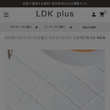
北恵が運営する建材・住宅資材の公式通販サイト
0
person
shopping_cart
カテゴリーから選ぶ
メーカーから選ぶ
絞込み検索
HOME
メーカーから選ぶ
スワンタイル
スワンタイル MAW 松
search
call
06-6121-9302
schedule
営業時間 - 10:00～17:00（定休日 - 土日祝）
ACCOUNT MENU
ようこそ ゲスト 様
meeting_room
person
ログイン
会員登録