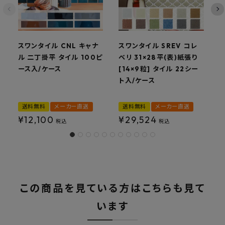
スワンタイル CNL キャナ
スワンタイル SREV コレ
ス
ル 二丁掛平 タイル 100ピ
ベリ 31×28平(表)紙張り
ア
ース入/ケース
[14×9粒] タイル 22シー
ト入/ケース
送料無料
メーカー直送
送料無料
メーカー直送
¥
12,100
¥
29,524
税込
税込
この商品を見ている方はこちらも見て
います