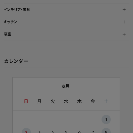
インテリア・家具
キッチン
浴室
カレンダー
8月
日
月
火
水
木
金
土
1
2
3
4
5
6
7
8