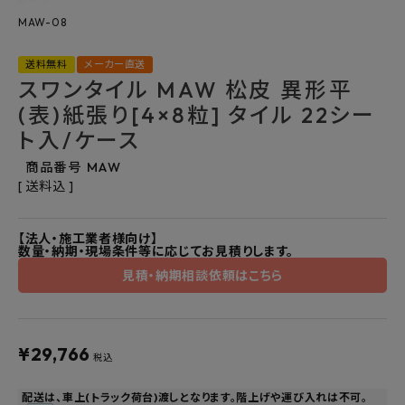
MAW-08
よくあるご質問
送料無料
メーカー直送
お問い合わせ
スワンタイル MAW 松皮 異形平
(表)紙張り[4×8粒] タイル 22シー
メルマガ登録
ト入/ケース
特定商取引法について
商品番号
MAW
送料込
プライバシーポリシー
【法人・施工業者様向け】
数量・納期・現場条件等に応じてお見積りします。
見積・納期相談依頼はこちら
¥
29,766
税込
配送は、車上(トラック荷台)渡しとなります。階上げや運び入れは不可。