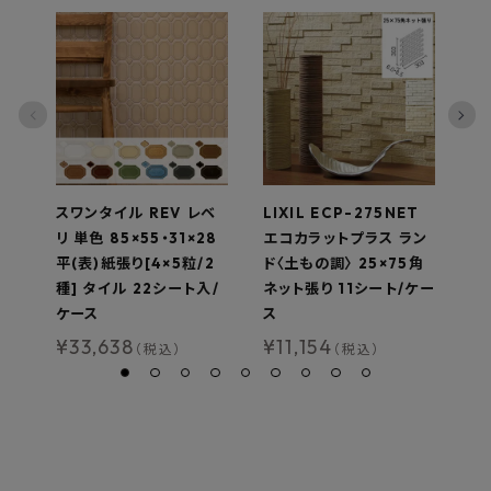
スワンタイル REV レベ
LIXIL ECP-275NET
ス
リ 単色 85×55・31×28
エコカラットプラス ラン
チ
平(表)紙張り[4×5粒/2
ド〈土もの調〉 25×75角
調
種] タイル 22シート入/
ネット張り 11シート/ケー
¥
ケース
ス
¥
33,638
¥
11,154
（税込）
（税込）