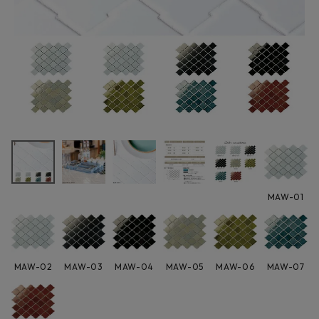
最近チェックした商品
スワンタイル
MAW 松皮 異形
平(表)紙張り
29,766円
[4×8粒] タイル
(税込)
22シート入/ケー
FAX注文はこちらから
ス
MAW-01
カテゴリーから選ぶ
メーカーから選ぶ
MAW-02
MAW-03
MAW-04
MAW-05
MAW-06
MAW-07
ご利用ガイド