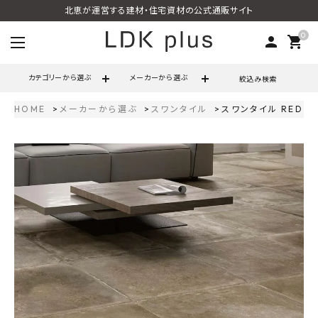
北恵が運営する建材・住宅資材の公式通販サイト
0
person
shopping_cart
カテゴリーから選ぶ
メーカーから選ぶ
絞込み検索
HOME
メーカーから選ぶ
スワンタイル
スワンタイル RED レ
search
call
06-6121-9302
schedule
営業時間 - 10:00～17:00（定休日 - 土日祝）
ACCOUNT MENU
ようこそ ゲスト 様
meeting_room
person
ログイン
会員登録