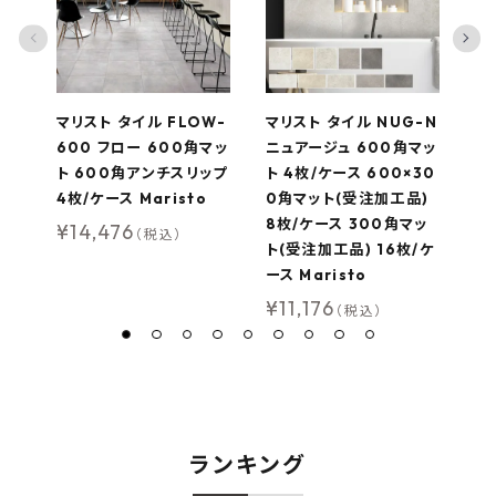
マリスト タイル FLOW-
マリスト タイル NUG-N
ス
600 フロー 600角マッ
ニュアージュ 600角マッ
R
ト 600角アンチスリップ
ト 4枚/ケース 600×30
イ
4枚/ケース Maristo
0角マット(受注加工品)
¥
8枚/ケース 300角マッ
¥
14,476
（税込）
ト(受注加工品) 16枚/ケ
ース Maristo
¥
11,176
（税込）
ランキング