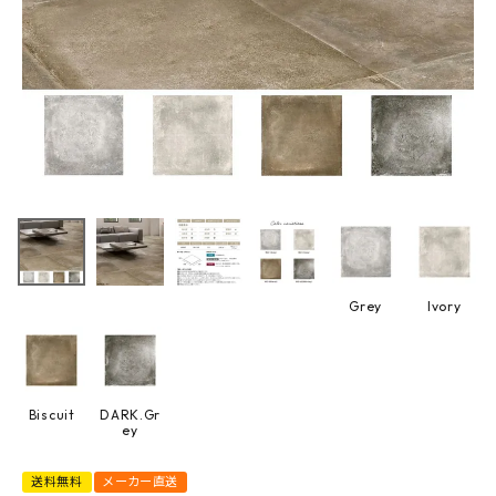
最近チェックした商品
スワンタイル RED
レデン (旧)600
角平 コンクリート
13,068円
調 タイル 3枚入/
(税込)
ケース
FAX注文はこちらから
Grey
Ivory
カテゴリーから選ぶ
メーカーから選ぶ
Biscuit
DARK.Gr
ey
ご利用ガイド
送料無料
メーカー直送