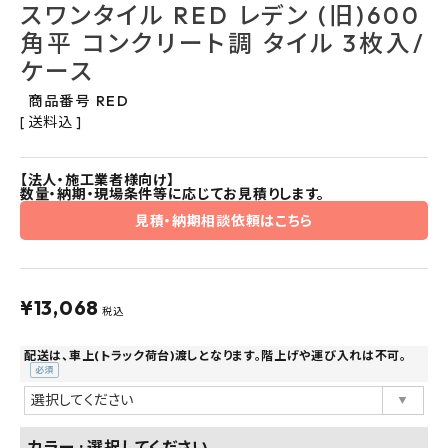
スワンタイル RED レデン (旧)600
よくあるご質問
角平 コンクリート調 タイル 3枚入/
ケース
お問い合わせ
商品番号
RED
送料込
メルマガ登録
【法人・施工業者様向け】
特定商取引法について
数量・納期・現場条件等に応じてお見積りします。
見積・納期相談依頼はこちら
プライバシーポリシー
¥
13,068
税込
配送は、車上(トラック荷台)渡しとなります。階上げや運び入れは不可。
(必
須)
カラー
選択してください