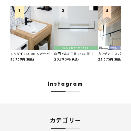
カクダイ 273-001A オーバー
森田アルミ工業 kacu 天井付
カツデン ホスバ 天井
カウンタースロップシンク 選
35,739円
け物干し E型 サイズオーダー
20,790円
物干し 標準サイズ ス
23,375円
(税込)
(税込)
(税込)
べる水栓・排水金具付きセッ
対応 受注生産品 KAC99E
角パイプ 丸パイプ
ト マルチシンク 多目的シンク
W1000/1500/1800
深型シンク 床排水セット 壁排
H450mm 艶消しブラ
水セット
Hosuba
Instagram
カテゴリー