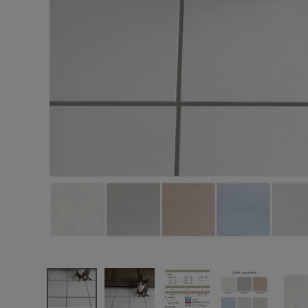
エンデバーハウス
最近チェックした商品
東谷
スワンタイル
HY-300-PET
カーネ 300角
9,394円
ペット用 タイ
(税込)
ル 14枚入/ケ
FAX注文はこちらから
ース
カテゴリーから選ぶ
メーカーから選ぶ
ご利用ガイド