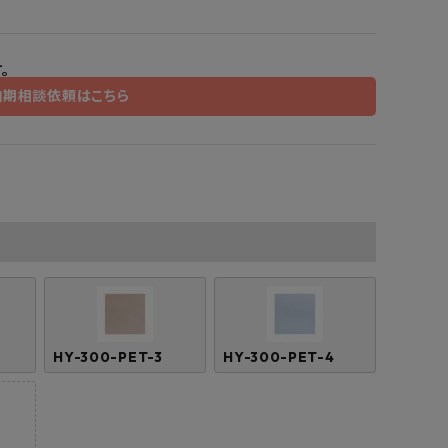
工業所
Jフロント建装
吉桂
製材所
その他ブランド
。
納期相談依頼はこちら
HY-300-PET-3
HY-300-PET-4