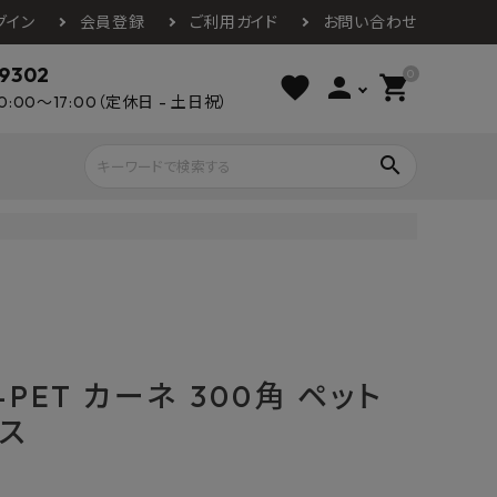
グイン
会員登録
ご利用ガイド
お問い合わせ
-9302
0
favorite
person
shopping_cart
0:00～17:00（定休日 - 土日祝）
search
ライウッド
DAIKEN
朝日ウッドテ
アルミ工業
カクダイ
スワンタイル
水栓金具（蛇口）
エクステリア・外構
タックス
DAIKO
オーデリック
Panasonic
城東テクノ
-PET カーネ 300角 ペット
イオ
全備
NAGATA
浴室
インテリア・家具
ース
光明堂
グランツ
ダイドー
ノ製作所
デルマン
パロマ
ン
テックスイージー
セブンホーム