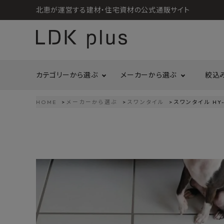
北恵が運営する建材・住宅資材の公式通販サイト
カテゴリーから選ぶ
メーカーから選ぶ
絞込
HOME
メーカーから選ぶ
スワンタイル
スワンタイル HY-
search
LIXIL
call
06-6121-9302
リラクシングウッド
洗面所・トイレ
金物
schedule
営業時間 - 10:00～17:00（定休日 - 土日祝）
Maristo
ACCOUNT MENU
コイズミ照明
ようこそ ゲスト 様
ジャニス工業
造作材
照明
タカショー
プラセス
meeting_room
person
ログイン
会員登録
プラススタイル