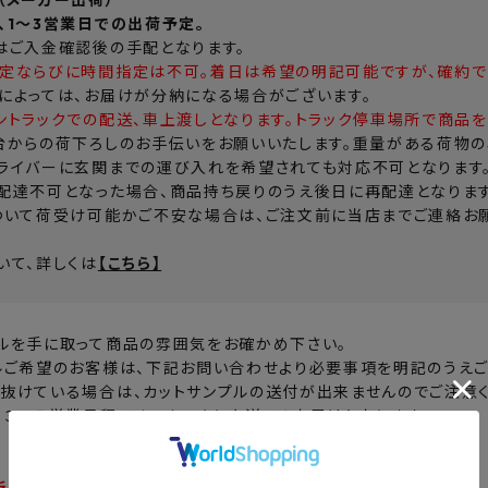
、1～3営業日での出荷予定。
はご入金確認後の手配となります。
定ならびに時間指定は不可。着日は希望の明記可能ですが、確約で
によっては、お届けが分納になる場合がございます。
ントラックでの配送、車上渡しとなります。トラック停車場所で商品を
台からの荷下ろしのお手伝いをお願いいたします。重量がある荷物の
ライバーに玄関までの運び入れを希望されても対応不可となります
配達不可となった場合、商品持ち戻りのうえ後日に再配達となりま
ついて荷受け可能かご不安な場合は、ご注文前に当店までご連絡お願
いて、詳しくは
【こちら】
ルを手に取って商品の雰囲気をお確かめ下さい。
ルご希望のお客様は、下記お問い合わせより必要事項を明記のうえご
抜けている場合は、カットサンプルの送付が出来ませんのでご注意く
、３～５営業日程でメーカーより直送でのお届けとなります。
所 ※郵便番号必須