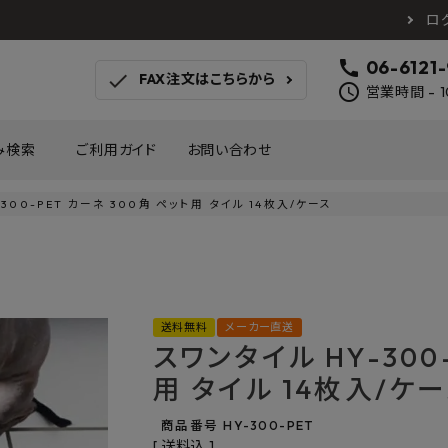
ロ
call
06-6121
check
FAX注文はこちらから
schedule
営業時間 - 1
み検索
ご利用ガイド
お問い合わせ
300-PET カーネ 300角 ペット用 タイル 14枚入/ケース
TOTO
アイカ工業
南海プ
WOODONE
SANEI
森田
床材
壁材
MAYARIKA
KMJ
アルメ
送料無料
メーカー直送
カツデン
タカラ産業
藤山
スワンタイル HY-300
ナスタ
川口技研
オモ
木材
収納
用 タイル 14枚入/ケ
シンコール
川島織物セルコン
塩川
和もだん
ミズタニバルブ工業
ハタ
商品番号
HY-300-PET
積水成型工業
コンフォー
ダイケ
送料込