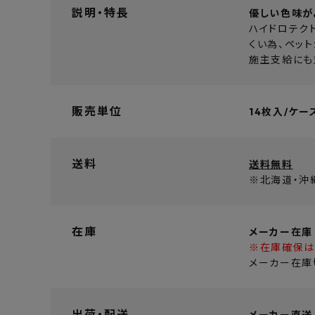
説明・特長
優しい色味がよ
ハイドロテク
くい為、ペッ
施主支給にも
販売単位
14枚入/ケー
送料
送料無料
※北海道・沖
在庫
メーカー在庫
※在庫確保は
メーカー在庫
出荷・配送
メーカー直送