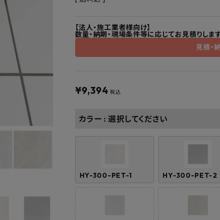
フルネス
出雲屋炭八
田窪
form
IPC
藤原
【法人・施工業者様向け】
数量・納期・現場条件等に応じてお見積りします
見積・
¥
9,394
税込
カラー
選択してください
HY-300-PET-1
HY-300-PET-2